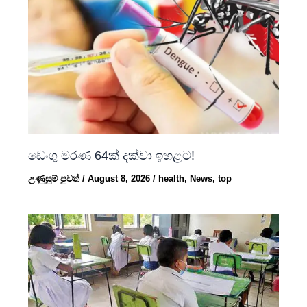
ඩෙංගු මරණ 64ක් දක්වා ඉහළට!
උණුසුම් පුවත්
/
August 8, 2026
/
health
,
News
,
top