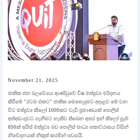
November 21, 2025
ජාතික ජන බලවේගය ආණ්ඩුවේ විෂ මත්ද්‍රව්‍ය මර්දනය
කිරීමේ ”රටම එකට” ජාතික මෙහෙයුමට අදාළව මේ වන
විට මත්ද්‍රව්‍ය කිලෝ 1000කට වැඩි ප්‍රමාණයක් පොලිස්
අත්අඩංගුවට ගැනීමට හැකිව තිබෙන අතර ඉන් කිලෝ ග්‍රෑම්
650ක් අයිස් මත්ද්‍රව්‍ය බව පොලිස් මාධ්‍ය කොට්ඨාසය විසින්
නිවේදනයක් නිකුත් කරමින් පවසයි.