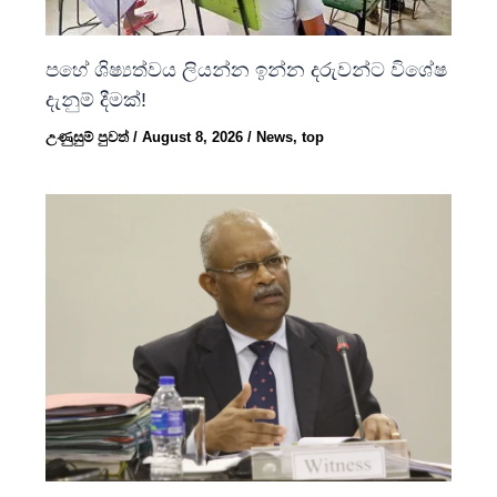
පහේ ශිෂ්‍යත්වය ලියන්න ඉන්න දරුවන්ට විශේෂ
දැනුම් දීමක්!
උණුසුම් පුවත්
/
August 8, 2026
/
News
,
top