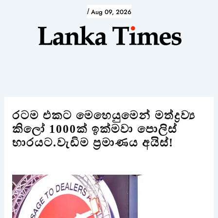
Skip
/
Aug 09, 2026
to
content
රටම එකට මෙහෙයුමෙන් මත්ද්‍රව්‍ය
කිලෝ 1000ක් ඉක්මවා පොලිස්
භාරයට.වැඩිම ප්‍රමාණය අයිස්!