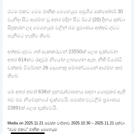
රටම එකට මෙම ජාතික මෙහෙයුම පසුගිය ඔක්තෝබර් 30
වැනිදා සිට ආරම්භ වූ අතර එදින සිට ඊයේ (20) දිනය දක්වා
සිදුකරන ලද මෙහෙයුම් වලින් එම ප්‍රමාණය අත්අඩංගුවට
ගැනීමට හැකිව තිබේ.
අත්අඩංගුවට ගත් සැකකරුවන් 23550ක් ලෙස දැක්වෙන
අතර 614කට රැඳවුම් නියෝග ලබාගෙන ඇත. නීති විරෝධී
වත්කම් විමර්ශන 26 දෙනෙකු සම්බන්ධයෙන් ආරම්භ කර
තිබේ.
මේ අතර තවත් 638ක් පුනරුත්ථාපනය සඳහා යොමුකර ඇති
බව එම නිවේදනයේ දැක්වෙයි. සමස්ත වැටලීම් ප්‍රමාණය
23891ක් ලෙස දැක්වෙයි.
Media on 2025.11.21 සමස්ත වාර්තාව 2025.10.30 – 2025.11.21 දක්වා
“රටම එකට” ජාතික මෙහෙයුම