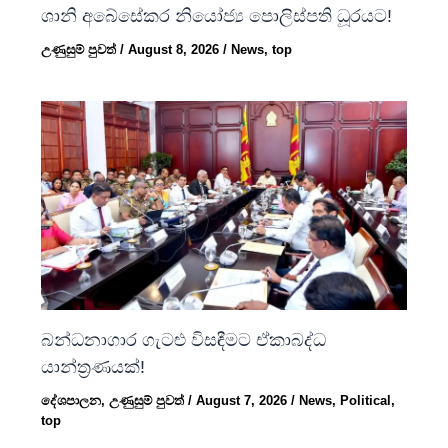
ශානි අබේසේකර නියෝජ්‍ය පොලිස්පති ධූරයට!
උණුසුම් පුවත්
/
August 8, 2026
/
News
,
top
බන්ධනාගාර ගැටළු විසඳීමට ඒකාබද්ධ
යාන්ත්‍රණයක්!
දේශපාලන
,
උණුසුම් පුවත්
/
August 7, 2026
/
News
,
Political
,
top