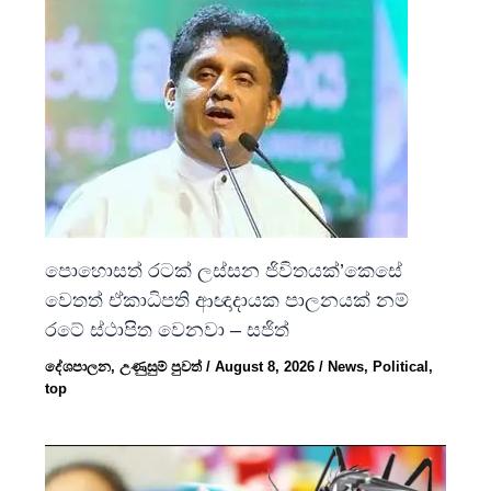
පොහොසත් රටක් ලස්සන ජිවිතයක්’කෙසේ
වෙතත් ඒකාධිපති ආඥාදායක පාලනයක් නම්
රටේ ස්ථාපිත වෙනවා – සජිත්
දේශපාලන
,
උණුසුම් පුවත්
/
August 8, 2026
/
News
,
Political
,
top