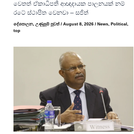
වෙතත් ඒකාධිපති ආඥාදායක පාලනයක් නම්
රටේ ස්ථාපිත වෙනවා – සජිත්
දේශපාලන
,
උණුසුම් පුවත්
/
August 8, 2026
/
News
,
Political
,
top