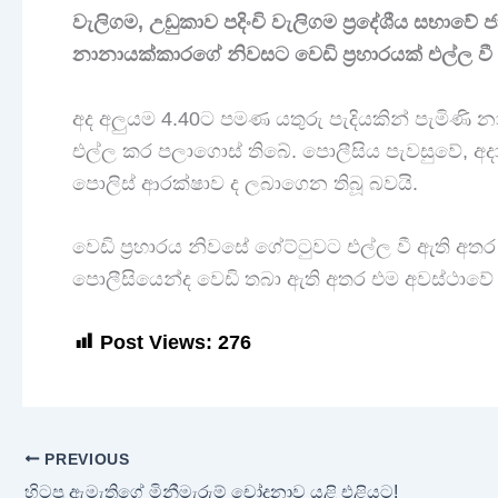
වැලිගම, උඩුකාව පදිංචි වැලිගම ප්‍රදේශීය සභාවේ
නානායක්කාරගේ නිවසට වෙඩි ප්‍රහාරයක් එල්ල වී 
අද අලුයම 4.40ට පමණ යතුරු පැදියකින් පැමිණි නා
එල්ල කර පලාගොස් තිබේ. පොලීසිය පැවසුවේ, අද
පොලිස් ආරක්ෂාව ද ලබාගෙන තිබූ බවයි.
වෙඩි ප්‍රහාරය නිවසේ ගේට්ටුවට එල්ල වී ඇති අතර
පොලීසියෙන්ද වෙඩි තබා ඇති අතර එම අවස්ථාවේ 
Post Views:
276
PREVIOUS
හිටපු ඇමැතිගේ මිනීමැරුම් චෝදනාව යළි එළියට!