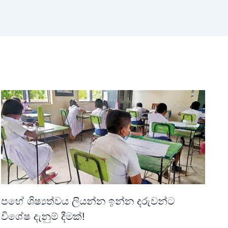
පහේ ශිෂ්‍යත්වය ලියන්න ඉන්න දරුවන්ට
විශේෂ දැනුම් දීමක්!