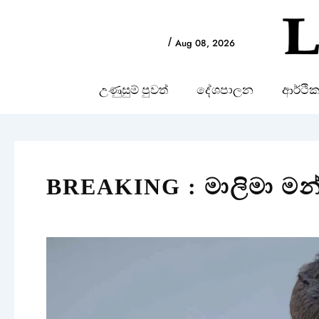
Skip
to
/
Aug 08, 2026
content
උණුසුම් පුවත්
දේශපාලන
ආර්ථි
BREAKING : මාලිමා මන්ත