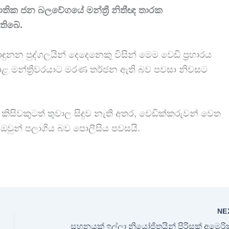
 ජාතික ජන බලවේගයේ මන්ත්‍රී නිතීඥ තාරක
තිබේ.
ඳුනන පුද්ගලයින් දෙදෙනෙකු විසින් මෙම වෙඩි ප්‍රහාරය
ාළ මන්ත්‍රීවරයාට මරණ තර්ජන ඇති බව පවසා නිවසට
 කිසිවකුටත් තුවාල සිදුව නැති අතර, වෙඩික්කරුවන් වෙත
ඔවුන් පලාගිය බව පොලීසිය පවසයි.
NE