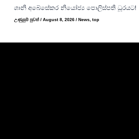
ශානි අබේසේකර නියෝජ්‍ය පොලිස්පති ධූරයට!
උණුසුම් පුවත්
/
August 8, 2026
/
News
,
top