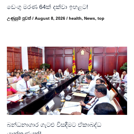
ඩෙංගු මරණ 64ක් දක්වා ඉහළට!
උණුසුම් පුවත්
/
August 8, 2026
/
health
,
News
,
top
බන්ධනාගාර ගැටළු විසඳීමට ඒකාබද්ධ
යාන්ත්‍රණයක්!