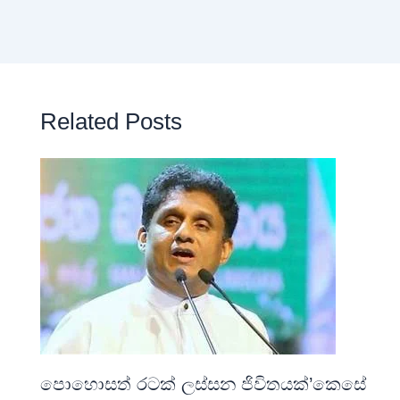
Related Posts
පොහොසත් රටක් ලස්සන ජිවිතයක්’කෙසේ