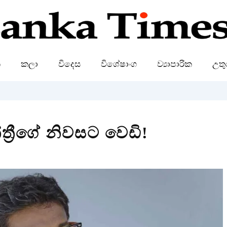
ක
කලා
විදෙස
විශේෂාංග
ව්‍යාපාරික
උතු
්‍රීගේ නිවසට වෙඩි!