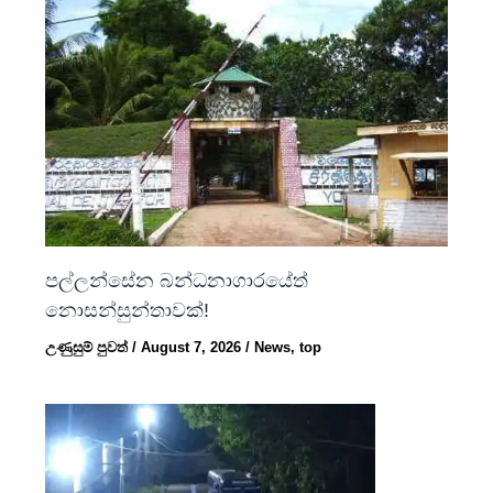
පල්ලන්සේන බන්ධනාගාරයේත්
නොසන්සුන්තාවක්!
උණුසුම් පුවත්
/
August 7, 2026
/
News
,
top