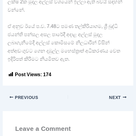
ලක්ෂ 2ක මුදල අල්ලස් වශයෙන් ඉල්ලා ඇති බවයි සඳහන්
වන්නේ.
ඒ අනුව ඊයේ ප.ව. 7.48ට පමණ තල්කිරියාගම, ශ්‍රී බුද්ධි
ජයන්ති පන්සල අසල පාරේදී අදාළ අල්ලස් මුදල
ලබාගැනීමේදී අල්ලස් කොමිසමේ නිලධාරීන් විසින්
අත්අඩංගුවට ගෙන දඹුල්ල මහෙස්ත්‍රාත් අධිකරණය වෙත
ඉදිරිපත් කිරීමට නියමිතව ඇත.
Post Views:
174
PREVIOUS
NEXT
Leave a Comment