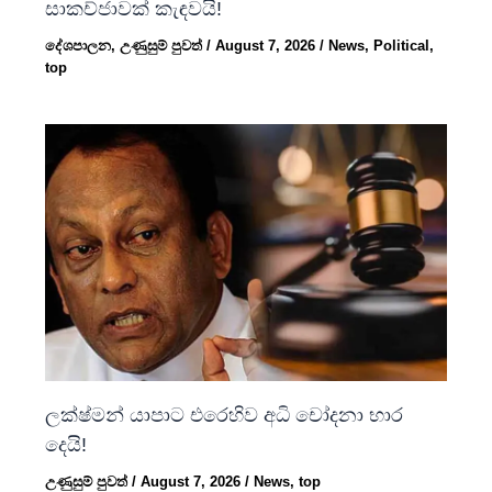
සාකච්ජාවක් කැඳවයි!
දේශපාලන
,
උණුසුම් පුවත්
/
August 7, 2026
/
News
,
Political
,
top
ලක්ෂ්මන් යාපාට එරෙහිව අධි චෝදනා භාර
දෙයි!
උණුසුම් පුවත්
/
August 7, 2026
/
News
,
top