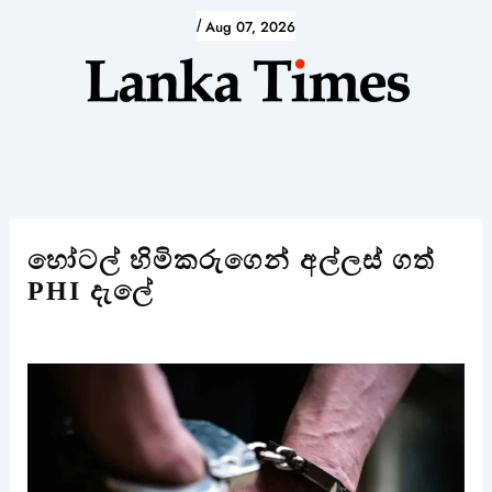
Skip
/
Aug 07, 2026
to
content
හෝටල් හිමිකරුගෙන් අල්ලස් ගත්
PHI දැලේ