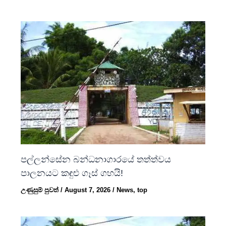
පල්ලන්සේන බන්ධනාගාරයේ තත්ත්වය
පාලනයට කඳුළු ගෑස් ගහයි!
උණුසුම් පුවත්
/
August 7, 2026
/
News
,
top