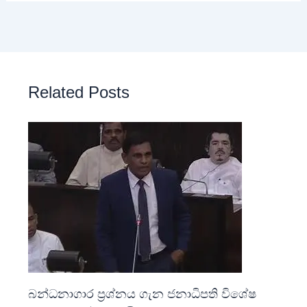
Related Posts
බන්ධනාගාර ප්‍රශ්නය ගැන ජනාධිපති විශේෂ