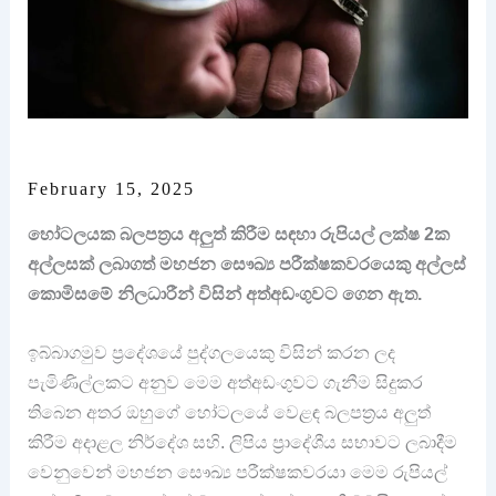
February 15, 2025
හෝටලයක බලපත්‍රය අලුත් කිරීම සඳහා රුපියල් ලක්ෂ 2ක
අල්ලසක් ලබාගත් මහජන සෞඛ්‍ය පරීක්ෂකවරයෙකු අල්ලස්
කොමිසමේ නිලධාරීන් විසින් අත්අඩංගුවට ගෙන ඇත.
ඉබ්බාගමුව ප්‍රදේශයේ පුද්ගලයෙකු විසින් කරන ලද
පැමිණිල්ලකට අනුව මෙම අත්අඩංගුවට ගැනීම සිදුකර
තිබෙන අතර ඔහුගේ හෝටලයේ වෙළඳ බලපත්‍රය අලුත්
කිරීම අදාළල නිර්දේශ සහි. ලිපිය ප්‍රාදේශීය සභාවට ලබාදීම
වෙනුවෙන් මහජන සෞඛ්‍ය පරීක්ෂකවරයා මෙම රුපියල්