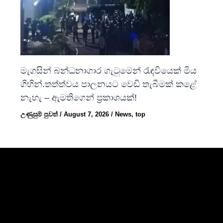
මැගසින් බන්ධනාගාර ගැටුමෙන් රැඳවියෙක් මිය
ගිහින්.තත්ත්වය පාලනයට වෙඩි තැබීමක් කළේ
නැහැ – ඇමතිගෙන් ප්‍රකාශයක්!
උණුසුම් පුවත්
/
August 7, 2026
/
News
,
top