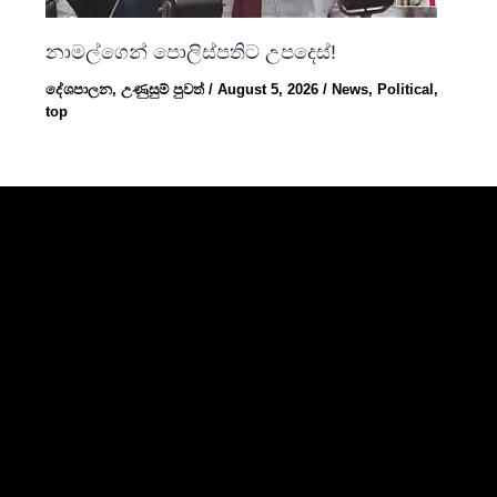
නාමල්ගෙන් පොලිස්පතිට උපදෙස්!
දේශපාලන
,
උණුසුම් පුවත්
/
August 5, 2026
/
News
,
Political
,
top