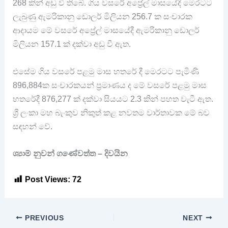
268 කින් අඩු වී තිබේ. ගිය වසරේ අප්‍රේල් මාසයේදී මෙරටට
ලැබුණු ඇමරිකානු ඩොලර් මිලියන 256.7 ක සංචාරක
ආදායම මේ වසරේ අප්‍රේල් මාසයේදී ඇමරිකානු ඩොලර්
මිලියන 157.1 ක් දක්වා අඩු වී ඇත.
එසේම ගිය වසරේ පළමු මාස හතරේ දී මෙරටට පැමිණි
896,884ක සංචාරකයන් ප්‍රමාණය ද මේ වසරේ පළමු මාස
හතරේදී 876,277 ක් දක්වා සියයට 2.3 කින් පහත වැටී ඇත.
ශ්‍රී ලංකා මහ බැංකුව නිකුත් කළ නවතම වාර්තාවක මේ බව
සඳහන් වේ.
ශ්‍යාම් නුවන් ගණේවත්ත – දිවයින
Post Views:
72
PREVIOUS
NEXT