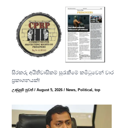
සිරකරු අයිතිවාසිකම් සුරැකීමේ කමිටුවෙන් වාර
ප්‍රකාශනයක්!
උණුසුම් පුවත්
/
August 5, 2026
/
News
,
Political
,
top