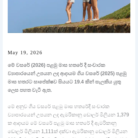
May 19, 2026
මේ වසරේ (2026) පළමු මාස හතරේ දී සංචාරක
ව්‍යාපාරයෙන් උපයන ලද ආදායම ගිය වසරේ (2025) පළමු
මාස හතරට සාපේක්ෂව සියයට 19.4 කින් සැලකිය යුතු
ලෙස පහත වැටී ඇත.
මේ අනුව ගිය වසරේ පළමු මාස හතරේදී සංචාරක
ව්‍යාපාරයෙන් උපයන ලද ඇමරිකානු ඩොලර් මිලියන 1,379
ක ආදායම මේ වසරේ පළමු මාස හතරේ දී ඇමරිකානු
ඩොලර් මිලියන 1,111ක් දක්වා ඇමරිකානු ඩොලර් මිලියන