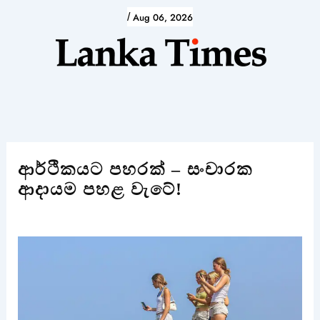
Skip
/
Aug 06, 2026
to
content
ආර්ථිකයට පහරක් – සංචාරක
ආදායම පහළ වැටේ!